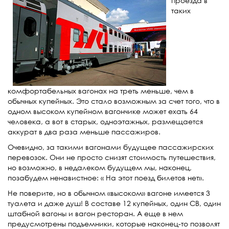
проезда в
таких
комфортабельных вагонах на треть меньше, чем в
обычных купейных. Это стало возможным за счет того, что в
одном высоком купейном вагончике может ехать 64
человека, а вот в старых, одноэтажных, размещается
аккурат в два раза меньше пассажиров.
Очевидно, за такими вагонами будущее пассажирских
перевозок. Они не просто снизят стоимость путешествия,
но возможно, в недалеком будущем мы, наконец,
позабудем ненавистное: « На этот поезд билетов нет».
Не поверите, но в обычном «высоком» вагоне имеется 3
туалета и даже душ! В составе 12 купейных, один СВ, один
штабной вагоны и вагон ресторан. А еще в нем
предусмотрены подъемники, которые наконец-то позволят