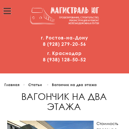
г. Ростов-на-Дону
8 (928)
2
79-20-56
г. Краснодар
8 (938)
1
28-50-52
Главная
Статьи
Вагончик на два этажа
ВАГОНЧИК НА ДВА
ЭТАЖА
Стоимость