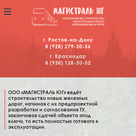
г. Ростов-на-Дону
8 (928)
2
79-20-56
г. Краснодар
8 (938)
1
28-50-52
ООО «МАГИСТРАЛЬ ЮГ» ведёт
строительство новых железных
дорог, начиная с их предпроектной
разработки и согласования ТУ,
заканчивая сдачей объекта «под
ключ», то есть полностью готового к
эксплуатации.